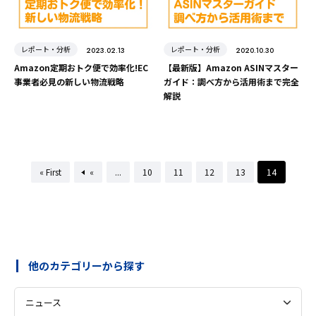
レポート・分析
レポート・分析
2023.02.13
2020.10.30
Amazon定期おトク便で効率化!EC
【最新版】Amazon ASINマスター
事業者必見の新しい物流戦略
ガイド：調べ方から活用術まで完全
解説
« First
«
...
10
11
12
13
14
他のカテゴリーから探す
ニュース