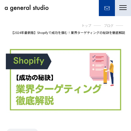
togg
navi
トップ
ブログ
【2024年最新版】Shopifyで成功を掴む！業界ターゲティングの秘訣を徹底解説