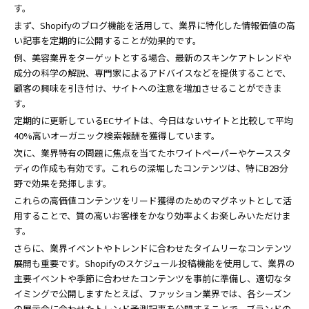
す。
まず、Shopifyのブログ機能を活用して、業界に特化した情報価値の高
い記事を定期的に公開することが効果的です。
例、美容業界をターゲットとする場合、最新のスキンケアトレンドや
成分の科学の解説、専門家によるアドバイスなどを提供することで、
顧客の興味を引き付け、サイトへの注意を増加させることができま
す。
定期的に更新しているECサイトは、今日はないサイトと比較して平均
40%高いオーガニック検索報酬を獲得しています。
次に、業界特有の問題に焦点を当てたホワイトペーパーやケーススタ
ディの作成も有効です。これらの深堀したコンテンツは、特にB2B分
野で効果を発揮します。
これらの高価値コンテンツをリード獲得のためのマグネットとして活
用することで、質の高いお客様をかなり効率よくお楽しみいただけま
す。
さらに、業界イベントやトレンドに合わせたタイムリーなコンテンツ
展開も重要です。Shopifyのスケジュール投稿機能を使用して、業界の
主要イベントや季節に合わせたコンテンツを事前に準備し、適切なタ
イミングで公開しますたとえば、ファッション業界では、各シーズン
の展示会に合わせたトレンド予測記事を公開することで、ブランドの