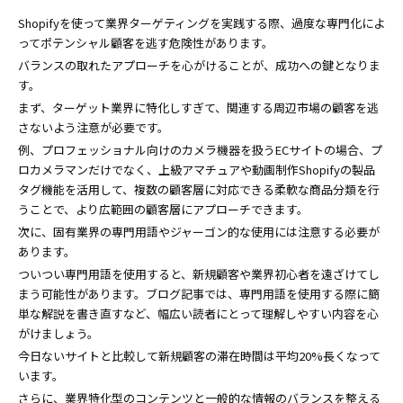
Shopifyを使って業界ターゲティングを実践する際、過度な専門化によ
ってポテンシャル顧客を逃す危険性があります。
バランスの取れたアプローチを心がけることが、成功への鍵となりま
す。
まず、ターゲット業界に特化しすぎて、関連する周辺市場の顧客を逃
さないよう注意が必要です。
例、プロフェッショナル向けのカメラ機器を扱うECサイトの場合、プ
ロカメラマンだけでなく、上級アマチュアや動画制作Shopifyの製品
タグ機能を活用して、複数の顧客層に対応できる柔軟な商品分類を行
うことで、より広範囲の顧客層にアプローチできます。
次に、固有業界の専門用語やジャーゴン的な使用には注意する必要が
あります。
ついつい専門用語を使用すると、新規顧客や業界初心者を遠ざけてし
まう可能性があります。ブログ記事では、専門用語を使用する際に簡
単な解説を書き直すなど、幅広い読者にとって理解しやすい内容を心
がけましょう。
今日ないサイトと比較して新規顧客の滞在時間は平均20%長くなって
います。
さらに、業界特化型のコンテンツと一般的な情報のバランスを整える