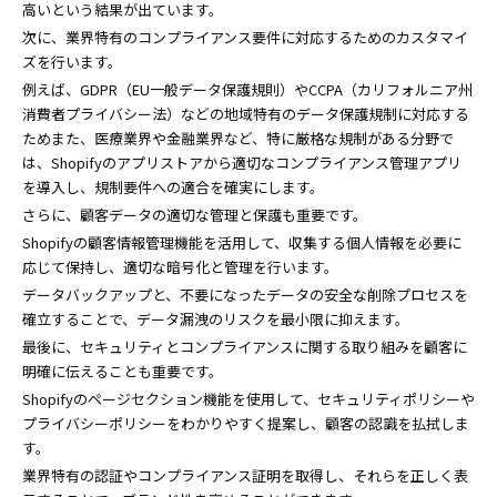
高いという結果が出ています。
次に、業界特有のコンプライアンス要件に対応するためのカスタマイ
ズを行います。
例えば、GDPR（EU一般データ保護規則）やCCPA（カリフォルニア州
消費者プライバシー法）などの地域特有のデータ保護規制に対応する
ためまた、医療業界や金融業界など、特に厳格な規制がある分野で
は、Shopifyのアプリストアから適切なコンプライアンス管理アプリ
を導入し、規制要件への適合を確実にします。
さらに、顧客データの適切な管理と保護も重要です。
Shopifyの顧客情報管理機能を活用して、収集する個人情報を必要に
応じて保持し、適切な暗号化と管理を行います。
データバックアップと、不要になったデータの安全な削除プロセスを
確立することで、データ漏洩のリスクを最小限に抑えます。
最後に、セキュリティとコンプライアンスに関する取り組みを顧客に
明確に伝えることも重要です。
Shopifyのページセクション機能を使用して、セキュリティポリシーや
プライバシーポリシーをわかりやすく提案し、顧客の認識を払拭しま
す。
業界特有の認証やコンプライアンス証明を取得し、それらを正しく表