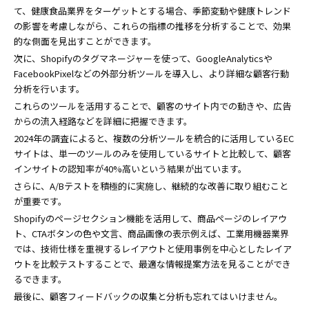
て、健康食品業界をターゲットとする場合、季節変動や健康トレンド
の影響を考慮しながら、これらの指標の推移を分析することで、効果
的な側面を見出すことができます。
次に、Shopifyのタグマネージャーを使って、GoogleAnalyticsや
FacebookPixelなどの外部分析ツールを導入し、より詳細な顧客行動
分析を行います。
これらのツールを活用することで、顧客のサイト内での動きや、広告
からの流入経路などを詳細に把握できます。
2024年の調査によると、複数の分析ツールを統合的に活用しているEC
サイトは、単一のツールのみを使用しているサイトと比較して、顧客
インサイトの認知率が40%高いという結果が出ています。
さらに、A/Bテストを積極的に実施し、継続的な改善に取り組むこと
が重要です。
Shopifyのページセクション機能を活用して、商品ページのレイアウ
ト、CTAボタンの色や文言、商品画像の表示例えば、工業用機器業界
では、技術仕様を重視するレイアウトと使用事例を中心としたレイア
ウトを比較テストすることで、最適な情報提案方法を見ることができ
るできます。
最後に、顧客フィードバックの収集と分析も忘れてはいけません。