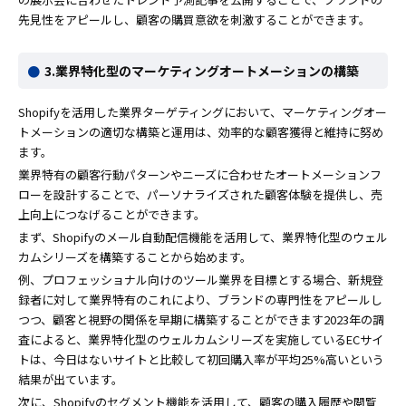
先見性をアピールし、顧客の購買意欲を刺激することができます。
3.業界特化型のマーケティングオートメーションの構築
Shopifyを活用した業界ターゲティングにおいて、マーケティングオー
トメーションの適切な構築と運用は、効率的な顧客獲得と維持に努め
ます。
業界特有の顧客行動パターンやニーズに合わせたオートメーションフ
ローを設計することで、パーソナライズされた顧客体験を提供し、売
上向上につなげることができます。
まず、Shopifyのメール自動配信機能を活用して、業界特化型のウェル
カムシリーズを構築することから始めます。
例、プロフェッショナル向けのツール業界を目標とする場合、新規登
録者に対して業界特有のこれにより、ブランドの専門性をアピールし
つつ、顧客と視野の関係を早期に構築することができます2023年の調
査によると、業界特化型のウェルカムシリーズを実施しているECサイ
トは、今日はないサイトと比較して初回購入率が平均25%高いという
結果が出ています。
次に、Shopifyのセグメント機能を活用して、顧客の購入履歴や閲覧