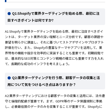
Q1:Shopifyで業界ターゲティングを始める際、最初に注
目すべきポイントは何ですか?
A1:Shopifyで業界ターゲティングを始める際、最初に注目すべきポイ
ントは、ターゲット業界の深い理解とニーズ分析です。顧客の課題や
要望を明らかに調査し、それに基づいてストアデザインやプロダクト
評価を行い、また、Shopifyの豊富なテーマやアプリを活用して、業
界特有の機能や設計を効率的に実装することも重要です。初期段階で
は、基本的なSEO対策とコンテンツ戦略の確立にも重要です力を入れ
て、長期的な成功のインフラを考えましょう。
Q2:業界ターゲティングを行う際、顧客データの収集と活
用について気をつけるべき点はありますか？
A2:業界ターゲティングにおける顧客データの収集と活用には、法令遵
守と倫理的配慮が重要です。まず、GDPR等のデータ保護規制に準拠
し、必要最低限​​のデータのみを収集することが重要です。Shopifyに