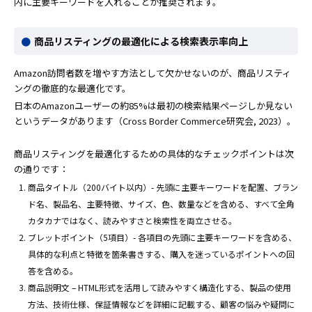
内に主要キーワードを入れることが推奨されます。
商品リスティングの最適化による検索表示率向上
Amazon訪問者数を増やす方法として欠かせないのが、商品リスティ
ングの徹底的な最適化です。
日本のAmazonユーザーの約85%は最初の検索結果ページしか見ない
というデータがあります（Cross Border Commerce研究会, 2023）。
商品リスティングを最適化するための具体的なチェックポイントは次
の通りです：
商品タイトル（200バイト以内）- 先頭に主要キーワードを配置、ブラン
ド名、製品名、主要特徴、サイズ、色、数量などを含める、すべて全角
カタカナではなく、読みやすさと検索性を両立させる。
ブレットポイント（5項目）- 各項目の先頭に主要キーワードを含める、
具体的な利点と特徴を箇条書きする、購入を迷っているポイントへの回
答を含める。
商品説明文 – HTML形式を活用して読みやすく構造化する、製品の使用
方法、技術仕様、保証情報などを詳細に記載する、顧客の悩みや疑問に