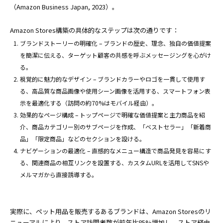
（Amazon Business Japan, 2023）。
Amazon Stores構築の具体的なステップは次の通りです：
ブランドストーリーの明確化 – ブランドの歴史、理念、独自の価値提案
を簡潔に伝える、ターゲット顧客の共感を呼ぶメッセージングを心がけ
る。
視覚的に魅力的なデザイン – ブランドカラーやロゴを一貫して使用す
る、高品質な商品画像や使用シーン画像を活用する、スマートフォン表
示を最適化する（訪問の約70%はモバイル経由）。
効果的なページ構成 – トップページで明確な価値提案と主力商品を紹
介、商品カテゴリー別のサブページを作成、「ベストセラー」「新着商
品」「限定商品」などのセクションを設ける。
ナビゲーションの最適化 – 直感的なメニュー構造で商品発見を容易にす
る、関連商品の相互リンクを設置する、カスタムURLを活用してSNSや
メルマガから直接誘導する。
実際に、ペット用品を販売するあるブランドは、Amazon Storesのリ
ニューアルにより、ストア訪問者数が前年比85%増加し、ストア経由