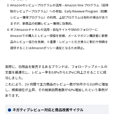
Amazonのレビュープログラムの活用 – Amazon Vine プログラム（招待
制のレビュアープログラム）への参加、Early Reviewer Program（初期
レビュー獲得プログラム）の利用、上記プログラムは有料の場合があり
ますが、新商品の初期レビュー獲得に効果的。
オフAmazonチャネルの活用 – 自社サイトやSNSのフォロワーに
Amazonでの購入とレビュー投稿を依頼、メールマガジン購読者に新商
品のレビュー協力を依頼、※重要：レビューと引き換えに割引や特典を
提供することはAmazonポリシー違反となるため禁止。
実際に、日用品を販売するあるブランドは、フォローアップメールの
文面を最適化し、レビュー率を0.8%から3.2%に向上させることに成
功しました。
これにより、2ヶ月間で主力商品のレビュー数が95件から310件に増加
し、検索順位が上昇、その結果訪問者数が42%増加したという事例が
あります。
ネガティブレビュー対応と商品改善サイクル