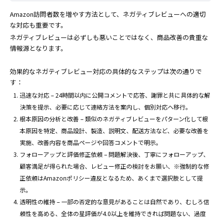
Amazon訪問者数を増やす方法として、ネガティブレビューへの適切
な対応も重要です。
ネガティブレビューは必ずしも悪いことではなく、商品改善の貴重な
情報源となります。
効果的なネガティブレビュー対応の具体的なステップは次の通りで
す：
迅速な対応 – 24時間以内に公開コメントで応答、謝罪と共に具体的な解
決策を提示、必要に応じて連絡方法を案内し、個別対応へ移行。
根本原因の分析と改善 – 類似のネガティブレビューをパターン化して根
本原因を特定、商品設計、製造、説明文、配送方法など、必要な改善を
実施、改善内容を商品ページや回答コメントで明示。
フォローアップと評価修正依頼 – 問題解決後、丁寧にフォローアップ、
顧客満足が得られた場合、レビュー修正の検討をお願い、※強制的な修
正依頼はAmazonポリシー違反となるため、あくまで選択肢として提
示。
透明性の維持 – 一部の否定的な意見があることは自然であり、むしろ信
頼性を高める、全体の星評価が4.0以上を維持できれば問題ない、過度