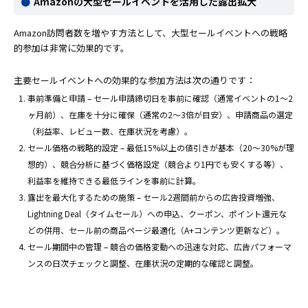
Amazonの大型セールイベントを活用した露出拡大
Amazon訪問者数を増やす方法として、大型セールイベントへの戦略
的参加は非常に効果的です。
主要セールイベントへの効果的な参加方法は次の通りです：
事前準備と申請 – セール申請締切日を事前に確認（通常イベントの1〜2
ヶ月前）、在庫を十分に確保（通常の2〜3倍が目安）、申請商品の選定
（利益率、レビュー数、在庫状況を考慮）。
セール価格の戦略的設定 – 最低15%以上の値引きが基本（20〜30%が理
想的）、競合分析に基づく価格設定（競合より1円でも安くする等）、
利益率を維持できる最低ラインを事前に計算。
露出を最大化するための施策 – セール2週間前からの広告投資増強、
Lightning Deal（タイムセール）への申込、クーポン、ポイント還元な
どの併用、セール前の商品ページ最適化（A+コンテンツ更新など）。
セール期間中の管理 – 競合の価格変動への迅速な対応、広告パフォーマ
ンスの日次チェックと調整、在庫状況の定期的な確認と調整。