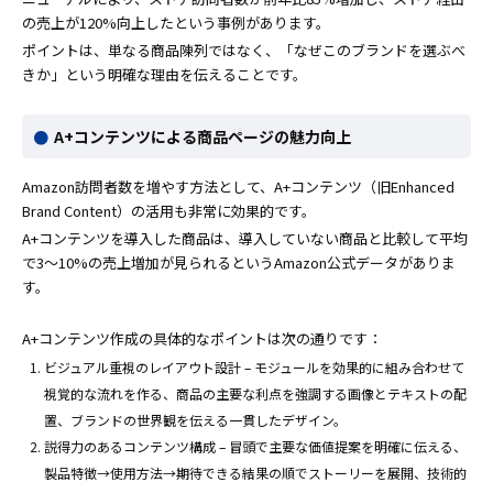
の売上が120%向上したという事例があります。
ポイントは、単なる商品陳列ではなく、「なぜこのブランドを選ぶべ
きか」という明確な理由を伝えることです。
A+コンテンツによる商品ページの魅力向上
Amazon訪問者数を増やす方法として、A+コンテンツ（旧Enhanced
Brand Content）の活用も非常に効果的です。
A+コンテンツを導入した商品は、導入していない商品と比較して平均
で3〜10%の売上増加が見られるというAmazon公式データがありま
す。
A+コンテンツ作成の具体的なポイントは次の通りです：
ビジュアル重視のレイアウト設計 – モジュールを効果的に組み合わせて
視覚的な流れを作る、商品の主要な利点を強調する画像とテキストの配
置、ブランドの世界観を伝える一貫したデザイン。
説得力のあるコンテンツ構成 – 冒頭で主要な価値提案を明確に伝える、
製品特徴→使用方法→期待できる結果の順でストーリーを展開、技術的