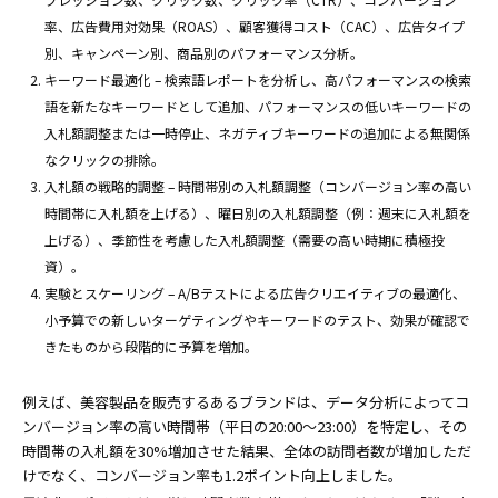
率、広告費用対効果（ROAS）、顧客獲得コスト（CAC）、広告タイプ
別、キャンペーン別、商品別のパフォーマンス分析。
キーワード最適化 – 検索語レポートを分析し、高パフォーマンスの検索
語を新たなキーワードとして追加、パフォーマンスの低いキーワードの
入札額調整または一時停止、ネガティブキーワードの追加による無関係
なクリックの排除。
入札額の戦略的調整 – 時間帯別の入札額調整（コンバージョン率の高い
時間帯に入札額を上げる）、曜日別の入札額調整（例：週末に入札額を
上げる）、季節性を考慮した入札額調整（需要の高い時期に積極投
資）。
実験とスケーリング – A/Bテストによる広告クリエイティブの最適化、
小予算での新しいターゲティングやキーワードのテスト、効果が確認で
きたものから段階的に予算を増加。
例えば、美容製品を販売するあるブランドは、データ分析によってコ
ンバージョン率の高い時間帯（平日の20:00〜23:00）を特定し、その
時間帯の入札額を30%増加させた結果、全体の訪問者数が増加しただ
けでなく、コンバージョン率も1.2ポイント向上しました。