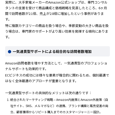
実際に、大手家電メーカーのAmazon公式ショップは、専門コンサル
タントの支援を受けて商品構成と価格戦略を見直したところ、6ヶ月
間で訪問者数が2.1倍、売上が2.8倍に増加したという事例がありま
す。
特に複数カテゴリーの商品を扱う場合や、季節変動の大きい商品を扱
う場合は、専門家のサポートがより高い効果を発揮する傾向にありま
す。
一気通貫型サポートによる総合的な訪問者数増加
Amazon訪問者数を増やす方法として、一気通貫型のプロフェッショ
ナルサポートも効果的です。
ECビジネスの成功には様々な要素が複合的に関わるため、個別最適で
はなく全体最適のアプローチが重要となります。
一気通貫型サポートの具体的なメリットは次の通りです：
統合されたマーケティング戦略 – Amazon内施策とAmazon外施策（自
社サイト、SNS、メルマガなど）の連携、ブランド構築と販売促進の両
立、顧客獲得からリピート購入までのカスタマージャーニー設計。