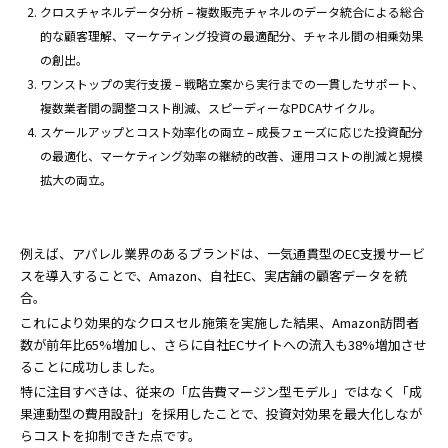
クロスチャネルデータ分析 – 複数販売チャネルのデータ統合による総合
的な顧客理解、マーケティング投資の最適配分、チャネル間の相乗効果
の創出。
ワンストップの実行支援 – 戦略立案から実行までの一貫したサポート、
複数業者間の調整コスト削減、スピーディーなPDCAサイクル。
スケールアップとコスト効率化の両立 – 成長フェーズに応じた投資配分
の最適化、マーケティング効率の継続的改善、運用コストの削減と規模
拡大の両立。
例えば、アパレル業界のあるブランドは、一気通貫型のEC支援サービ
スを導入することで、Amazon、自社EC、実店舗の顧客データを統
合。
これにより効果的なクロスセル施策を実施した結果、Amazon訪問者
数が前年比65%増加し、さらに自社ECサイトへの流入も38%増加させ
ることに成功しました。
特に注目すべきは、従来の「広告費マージン型モデル」ではなく「成
果連動型の費用設計」を採用したことで、投資対効果を最大化しなが
らコストを抑制できた点です。