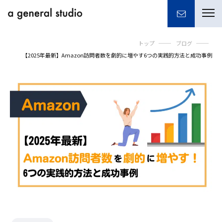
togg
navi
トップ
ブログ
【2025年最新】Amazon訪問者数を劇的に増やす6つの実践的方法と成功事例