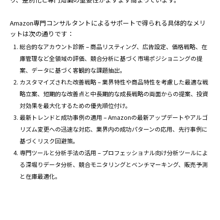
Amazon専門コンサルタントによるサポートで得られる具体的なメリ
ットは次の通りです：
総合的なアカウント診断 – 商品リスティング、広告設定、価格戦略、在
庫管理など全領域の評価、競合分析に基づく市場ポジショニングの提
案、データに基づく客観的な課題抽出。
カスタマイズされた改善戦略 – 業界特性や商品特性を考慮した最適な戦
略立案、短期的な改善点と中長期的な成長戦略の両面からの提案、投資
対効果を最大化するための優先順位付け。
最新トレンドと成功事例の適用 – Amazonの最新アップデートやアルゴ
リズム変更への迅速な対応、業界内の成功パターンの応用、先行事例に
基づくリスク回避策。
専門ツールと分析手法の活用 – プロフェッショナル向け分析ツールによ
る深堀りデータ分析、競合モニタリングとベンチマーキング、販売予測
と在庫最適化。