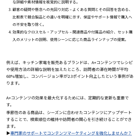
な詳細や素材情報を視覚的に説明する。
顧客の疑問や懸念への先回り対応 – よくある質問とその回答を含める、
比較表で競合製品との違いを明確に示す、保証やサポート情報で購入へ
の不安を取り除く。
効果的なクロスセル・アップセル – 関連商品や付属品の紹介、セット購
入のメリットの説明、使用シーンに応じた商品ラインナップの提案。
例えば、キッチン家電を販売あるブランドは、A+コンテンツでレシピ
や使用方法の詳細な説明を加えたところ、訪問者の滞在時間が平均
68%増加し、コンバージョン率が2.3ポイント向上したという事例があ
ります。
A+コンテンツの効果を最大化するためには、定期的な更新も重要で
す。
季節性のある商品は、シーズンに合わせたコンテンツにアップデート
することで、検索順位の維持や訪問者の関心を引き続けることができ
ます。
▶
専門家のサポートでコンテンツマーケティングを強化しませんか？