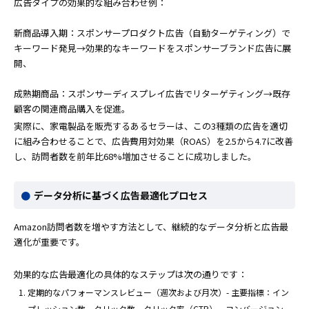
広告タイプの効果的な組み合わせ例：
新商品導入期：スポンサープロダクト広告（自動ターゲティング）で
キーワード発見→効果的なキーワードをスポンサーブランド広告に展
開、
成熟期商品：スポンサーディスプレイ広告でリターゲティング→既存
顧客の関連商品購入を促進。
実際に、家電製品を販売するあるセラーは、この3種類の広告を適切
に組み合わせることで、広告費用対効果（ROAS）を2.5から4.7に改善
し、訪問者数を前年比68%増加させることに成功しました。
データ分析に基づく広告最適化プロセス
Amazon訪問者数を増やす方法として、継続的なデータ分析と広告最
適化が重要です。
効果的な広告最適化の具体的なステップは次の通りです：
定期的なパフォーマンスレビュー（週次および月次）- 主要指標：イン
プレッション数、クリック数、クリック率（CTR）、コンバージョン