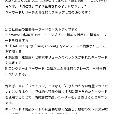
A10アルゴリズムでは、以前のA9に比べて「売上実績」「コンバージ
ョン率」「関連性」がより重視されるようになりました。
キーワードリサーチの具体的なステップは次の通りです：
1. 自社商品の主要キーワードをリストアップする
2. Amazonの検索窓でオートコンプリート機能を活用し、関連キーワ
ードを収集する
3. 「Helium 10」や「Jungle Scout」などのツールで検索ボリューム
を確認する
4. 競合性（難易度）と検索ボリュームのバランスが取れたキーワード
を選定する
5. ロングテールキーワード（3語以上の具体的なフレーズ）も積極的
に取り入れる。
例えば、単に「フライパン」ではなく「こびりつかない軽量フライパ
ン」というように、具体的な特徴や解決する問題を含めたキーワード
を使用することで、購買意欲の高いユーザーを引き寄せることができ
ます。
キーワードは商品タイトルに重要な順に配置し、最初の60〜80文字以