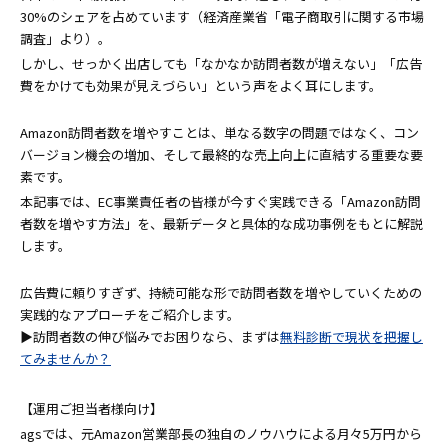
30%のシェアを占めています（経済産業省「電子商取引に関する市場
調査」より）。
しかし、せっかく出店しても「なかなか訪問者数が増えない」「広告
費をかけても効果が見えづらい」という声をよく耳にします。
Amazon訪問者数を増やすことは、単なる数字の問題ではなく、コン
バージョン機会の増加、そして最終的な売上向上に直結する重要な要
素です。
本記事では、EC事業責任者の皆様が今すぐ実践できる「Amazon訪問
者数を増やす方法」を、最新データと具体的な成功事例をもとに解説
します。
広告費に頼りすぎず、持続可能な形で訪問者数を増やしていくための
実践的なアプローチをご紹介します。
▶訪問者数の伸び悩みでお困りなら、まずは
無料診断で現状を把握し
てみませんか？
【運用ご担当者様向け】
agsでは、元Amazon営業部長の独自のノウハウによる月々5万円から