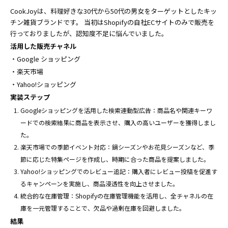
CookJoyは、料理好きな30代から50代の男女をターゲットとしたキッ
チン雑貨ブランドです。 当初はShopifyの自社ECサイトのみで販売を
行っておりましたが、認知度不足に悩んでいました。
活用した販売チャネル
・Google ショッピング
・楽天市場
・Yahoo!ショッピング
実装ステップ
Googleショッピングを活用した検索連動型広告：商品名や関連キーワ
ードでの検索結果に商品を表示させ、購入の高いユーザーを獲得しまし
た。
楽天市場での季節イベント対応：鍋シーズンやお花見シーズンなど、季
節に応じた特集ページを作成し、時期に合った商品を提案しました。
Yahoo!ショッピングでのレビュー追記：購入者にレビュー投稿を促進す
るキャンペーンを実施し、商品浸透性を向上させました。
統合的な在庫管理：Shopifyの在庫管理機能を活用し、全チャネルの在
庫を一元管理することで、欠品や過剰在庫を回避しました。
結果