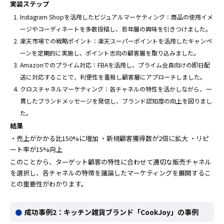
実装ステップ
Instagram Shopを活用したビジュアルマーケティング：商品の使用イメ
ージやコーディネートを多数投稿し、若年層の興味を引きつけました。
楽天市場での戦略ポイント：楽天スーパーポイントを活用したキャンペ
ーンを定期的に実施し、ポイント志向の顧客層を取り込みました。
Amazonでのプライム対応：FBAを活用し、プライム会員向けの即日配
送に対応することで、利便性を重視し顧客層にアプローチしました。
クロスチャネルマーケティング：各チャネルの特性を活かしながら、一
貫したブランドメッセージを発信し、ブランド認知度の向上を図りまし
た。
結果
・売上がかかる比150%に増加 ・新規顧客獲得数が2倍に拡大 ・リピ
ート率が15%向上
このことから、ターゲット顧客の特性に合わせて適切な販売チャネル
を選択し、各チャネルの特徴を議論したマーケティングを展開するこ
との重要性がわかります。
成功事例2：キッチン雑貨ブランド「CookJoy」の事例