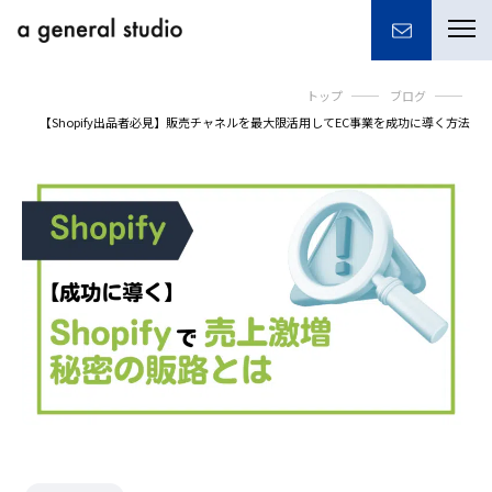
togg
navi
トップ
ブログ
【Shopify出品者必見】販売チャネルを最大限活用してEC事業を成功に導く方法