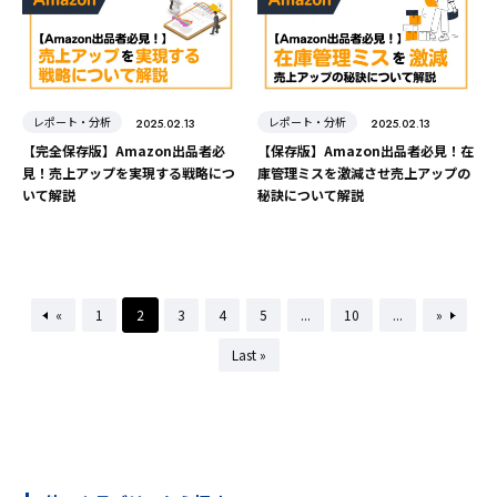
レポート・分析
レポート・分析
2025.02.13
2025.02.13
【完全保存版】Amazon出品者必
【保存版】Amazon出品者必見！在
見！売上アップを実現する戦略につ
庫管理ミスを激減させ売上アップの
いて解説
秘訣について解説
«
1
2
3
4
5
...
10
...
»
Last »