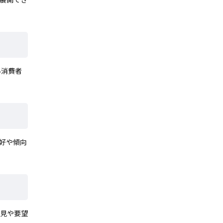
い消費者
好や傾向
意見や要望