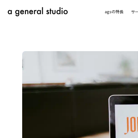
agsの特長
サ