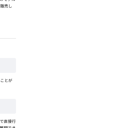
で販売し
ることが
社で直接行
展開でき