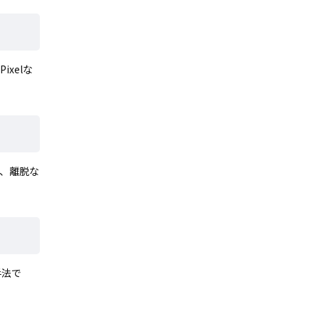
ixelな
、離脱な
手法で