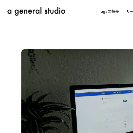
agsの特長
サ