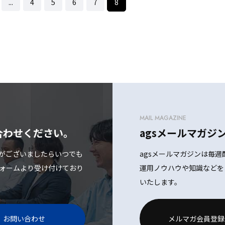
...
4
5
6
7
8
MAIL MAGAZINE
合わせください。
agsメールマガジ
がございましたらいつでも
agsメールマガジンは毎週
ォームより受け付けており
運用ノウハウや知識などを
いたします。
お問い合わせ
メルマガ会員登録