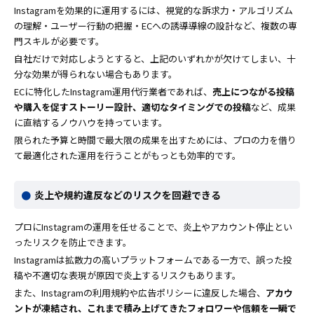
Instagramを効果的に運用するには、視覚的な訴求力・アルゴリズム
の理解・ユーザー行動の把握・ECへの誘導導線の設計など、複数の専
門スキルが必要です。
自社だけで対応しようとすると、上記のいずれかが欠けてしまい、十
分な効果が得られない場合もあります。
ECに特化したInstagram運用代行業者であれば、
売上につながる投稿
や購入を促すストーリー設計、適切なタイミングでの投稿
など、成果
に直結するノウハウを持っています。
限られた予算と時間で最大限の成果を出すためには、プロの力を借り
て最適化された運用を行うことがもっとも効率的です。
炎上や規約違反などのリスクを回避できる
プロにInstagramの運用を任せることで、炎上やアカウント停止とい
ったリスクを防止できます。
Instagramは拡散力の高いプラットフォームである一方で、誤った投
稿や不適切な表現が原因で炎上するリスクもあります。
また、Instagramの利用規約や広告ポリシーに違反した場合、
アカウ
ントが凍結され、これまで積み上げてきたフォロワーや信頼を一瞬で