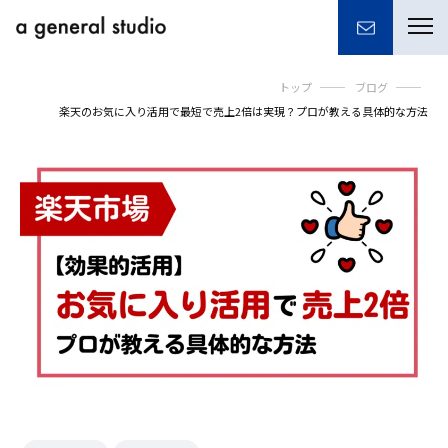
togg
navi
トップ
ブログ
楽天のお気に入り活用で最短で売上2倍は実現？プロが教える具体的な方法