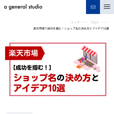
togg
navi
トップ
ブログ
楽天市場で成功を掴む！ショップ名の決め方とアイデア10選