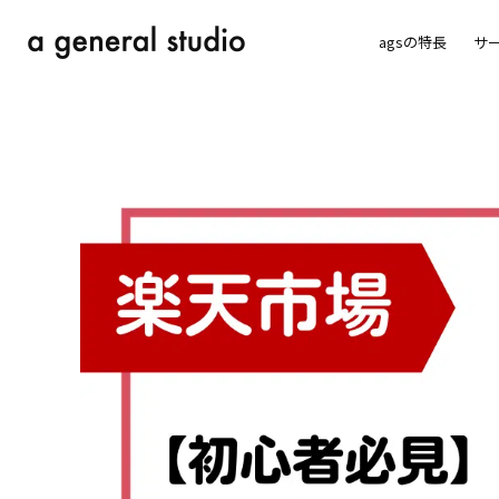
agsの特長
サ