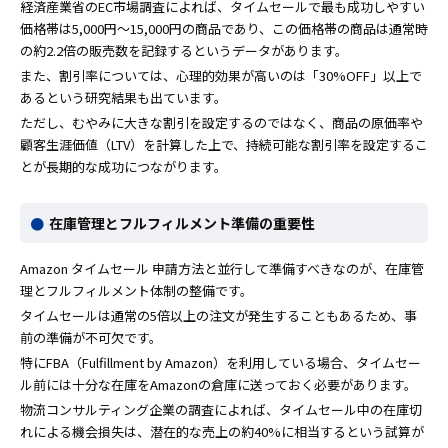
経済産業省のEC市場調査によれば、タイムセールで最も成功しやすい
価格帯は5,000円〜15,000円の商品であり、この価格帯の商品は通常時
の約2.2倍の販売数を記録するというデータがあります。
また、割引率については、心理的効果が高いのは「30%OFF」以上で
あるという研究結果も出ています。
ただし、むやみに大きな割引を設定するのではなく、商品の原価率や
顧客生涯価値（LTV）を計算した上で、持続可能な割引率を設定するこ
とが長期的な成功につながります。
在庫管理とフルフィルメント準備の重要性
Amazon タイムセール 申請方法と並行して準備すべきなのが、在庫管
理とフルフィルメント体制の整備です。
タイムセールは通常の5倍以上の注文が発生することもあるため、事
前の準備が不可欠です。
特にFBA（Fulfillment by Amazon）を利用している場合、タイムセー
ル前には十分な在庫をAmazonの倉庫に送っておく必要があります。
物流コンサルティング企業の調査によれば、タイムセール中の在庫切
れによる機会損失は、潜在的な売上の約40%に相当するという試算が