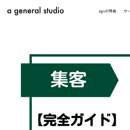
agsの特長
サ