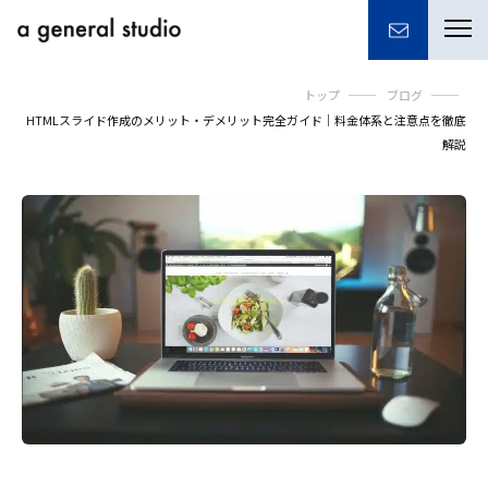
togg
navi
トップ
ブログ
HTMLスライド作成のメリット・デメリット完全ガイド｜料金体系と注意点を徹底
解説