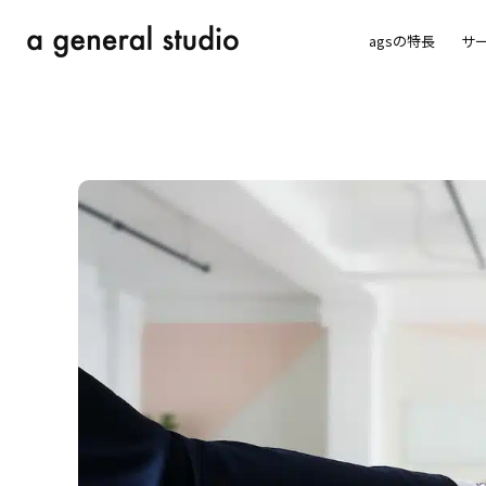
agsの特長
サ