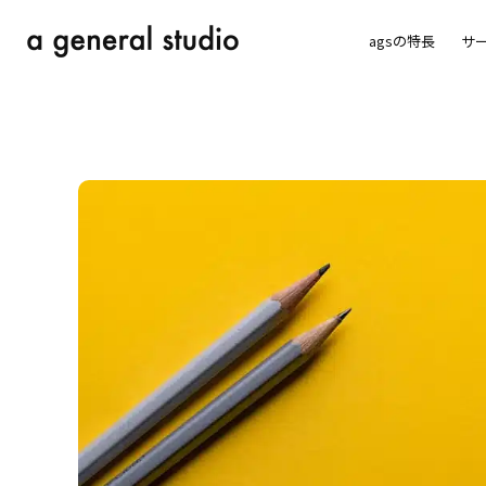
agsの特長
サ